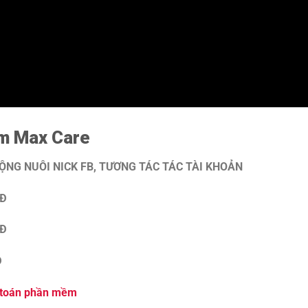
ềm Max C
are
NG NUÔI NICK FB, TƯƠNG TÁC TÁC TÀI KHOẢN
NĐ
NĐ
Đ
 toán phần mềm