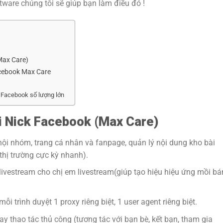
re chúng tôi sẽ giúp bạn làm điều đó !
Max Care)
cebook Max Care
Facebook số lượng lớn
 Nick Facebook (
Max Care
)
n hội nhóm, trang cá nhân và fanpage, quản lý nội dung kho bài
thị trường cực kỳ nhanh).
ivestream cho chị em livestream(giúp tạo hiệu hiệu ứng mồi bá
i trình duyệt 1 proxy riêng biệt, 1 user agent riêng biệt.
ay thao tác thủ công (tương tác với bạn bè, kết bạn, tham gia