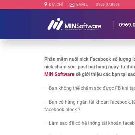
Chuyển
ĐỊA CHỈ
EMAIL
0969.07.8803
đến
nội
0969.
dung
Phần mềm nuôi nick Facebook số lượng l
nick chăm sóc, post bài hàng ngày, tự độn
MIN Software
sẽ giới thiệu các bạn tại 
– Bạn không thể chăm sóc được FB khi tạo
– Bạn có hàng ngàn tài khoản facebook, l
facebook block ?
– Làm sao để có hệ thống tài khoản facebo