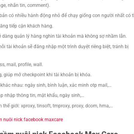
ge, nhắn tin, comment).
 bản có nhiều hành động nhỏ để chạy giống con người nhất có t
ăng tiếp cận khách hàng.
dễ dàng quản lý hàng nghìn tài khoản mà không sợ nhầm lẫn.
i tài khoản sẽ đăng nhập một trình duyệt riêng biệt, tránh bị
s, mail, profile, wall.
, giúp mở checkpoint khi tài khoản bị khóa.
hác nhau: ngày sinh, bình luận, xác minh otp mail,…
ập nhập thông tin, mật khẩu, ngày sinh,…
n thế giới: xproxy, tinsoft, tmproxy, proxy, dcom, hma,…
ềm nuôi nick facebook maxcare