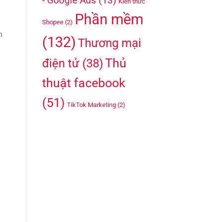
- Google Ads
(13)
Kiến thức
Phần mềm
Shopee
(2)
n
(132)
Thương mại
Thủ
điện tử
(38)
thuật facebook
(51)
TikTok Marketing
(2)