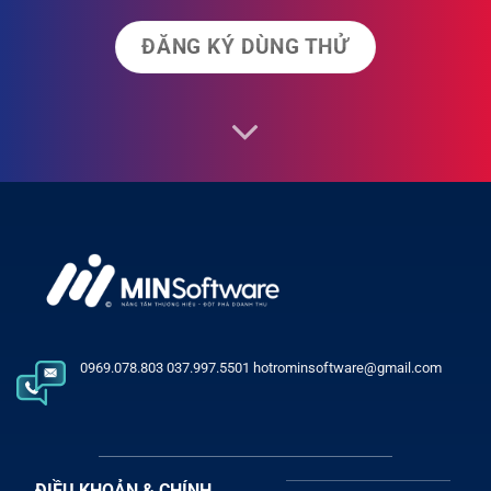
ĐĂNG KÝ DÙNG THỬ
0969.078.803 037.997.5501 hotrominsoftware@gmail.com
ĐIỀU KHOẢN & CHÍNH