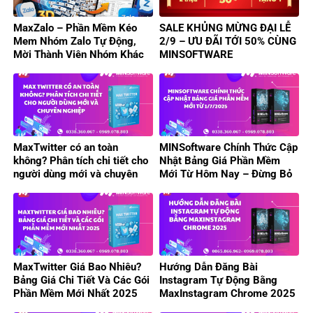
MaxZalo – Phần Mềm Kéo
SALE KHỦNG MỪNG ĐẠI LỄ
Mem Nhóm Zalo Tự Động,
2/9 – ƯU ĐÃI TỚI 50% CÙNG
Mời Thành Viên Nhóm Khác
MINSOFTWARE
Hiệu Quả
MaxTwitter có an toàn
MINSoftware Chính Thức Cập
không? Phân tích chi tiết cho
Nhật Bảng Giá Phần Mềm
người dùng mới và chuyên
Mới Từ Hôm Nay – Đừng Bỏ
nghiệp
Lỡ Ưu Đãi Hấp Dẫn!
MaxTwitter Giá Bao Nhiêu?
Hướng Dẫn Đăng Bài
Bảng Giá Chi Tiết Và Các Gói
Instagram Tự Động Bằng
Phần Mềm Mới Nhất 2025
MaxInstagram Chrome 2025