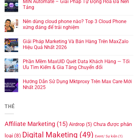
MIN Automate – Giải Pháp Tự Động Hóa Đa Nền
Tảng
Nên dùng cloud phone nào? Top 3 Cloud Phone
xứng đáng để trải nghiệm
Giải Pháp Marketing Và Bán Hàng Trên MaxZalo
Hiệu Quả Nhất 2026
Phần Mềm MaxUID Quét Data Khách Hàng — Tối
Ưu Tìm Kiếm & Gia Tăng Chuyển đổi
Hướng Dẫn Sử Dụng Mktproxy Trên Max Care Mới
Nhất 2025
THẺ
Affiliate Marketing
(15)
Chưa được phân
Airdrop
(5)
Digital Maketing
(49)
loại
(8)
Event/ Sự kiện
(1)