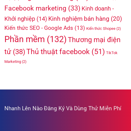
Facebook marketing
(33)
Kinh doanh -
Kinh nghiệm bán hàng
(20)
Khởi nghiệp
(14)
Kiến thức SEO - Google Ads
(13)
Kiến thức Shopee
(2)
Phần mềm
(132)
Thương mại điện
Thủ thuật facebook
(51)
tử
(38)
TikTok
Marketing
(2)
Nhanh Lên Nào
Đăng Ký Và Dùng Thử Miễn Phí