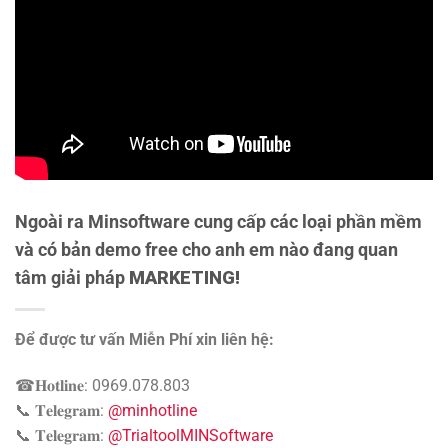
Ngoài ra Minsoftware cung cấp các loại phần mềm
và có bản demo free cho anh em nào đang quan
tâm giải pháp
MARKETING!
Để được tư vấn Miễn Phí xin liên hệ:
☎𝐇𝐨𝐭𝐥𝐢𝐧𝐞: 0969.078.803
📞 𝐓𝐞𝐥𝐞𝐠𝐫𝐚𝐦:
@minhotline
📞 𝐓𝐞𝐥𝐞𝐠𝐫𝐚𝐦:
@TrialtoolMINSoftware