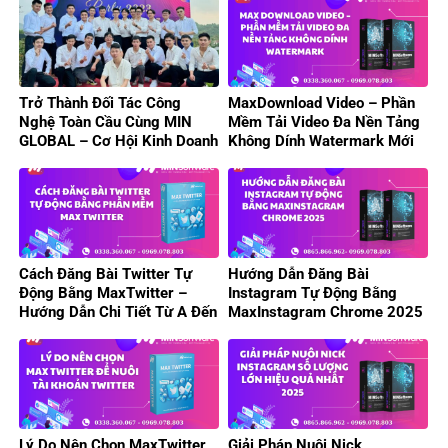
Trở Thành Đối Tác Công
MaxDownload Video – Phần
Nghệ Toàn Cầu Cùng MIN
Mềm Tải Video Đa Nền Tảng
GLOBAL – Cơ Hội Kinh Doanh
Không Dính Watermark Mới
Phần Mềm Tự Động Hóa
Nhất 2025
Cách Đăng Bài Twitter Tự
Hướng Dẫn Đăng Bài
Động Bằng MaxTwitter –
Instagram Tự Động Bằng
Hướng Dẫn Chi Tiết Từ A Đến
MaxInstagram Chrome 2025
Z
Lý Do Nên Chọn MaxTwitter
Giải Pháp Nuôi Nick