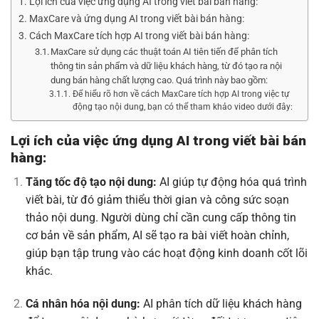
Lợi ích của việc ứng dụng AI trong viết bài bán hàng:
MaxCare và ứng dụng AI trong viết bài bán hàng:
Cách MaxCare tích hợp AI trong viết bài bán hàng:
MaxCare sử dụng các thuật toán AI tiên tiến để phân tích
thông tin sản phẩm và dữ liệu khách hàng, từ đó tạo ra nội
dung bán hàng chất lượng cao. Quá trình này bao gồm:
Để hiểu rõ hơn về cách MaxCare tích hợp AI trong việc tự
động tạo nội dung, bạn có thể tham khảo video dưới đây:
Lợi ích của việc ứng dụng AI trong viết bài bán
hàng:
Tăng tốc độ tạo nội dung:
AI giúp tự động hóa quá trình
viết bài, từ đó giảm thiểu thời gian và công sức soạn
thảo nội dung. Người dùng chỉ cần cung cấp thông tin
cơ bản về sản phẩm, AI sẽ tạo ra bài viết hoàn chỉnh,
giúp bạn tập trung vào các hoạt động kinh doanh cốt lõi
khác.
Cá nhân hóa nội dung:
AI phân tích dữ liệu khách hàng