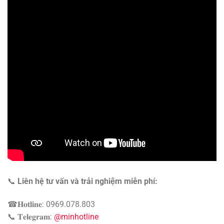
📞
Liên hệ tư vấn và trải nghiệm miễn phí:
☎𝐇𝐨𝐭𝐥𝐢𝐧𝐞: 0969.078.803
📞 𝐓𝐞𝐥𝐞𝐠𝐫𝐚𝐦:
@minhotline