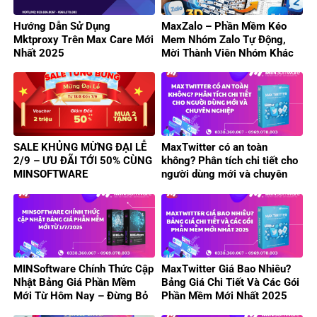
Hướng Dẫn Sử Dụng
MaxZalo – Phần Mềm Kéo
Mktproxy Trên Max Care Mới
Mem Nhóm Zalo Tự Động,
Nhất 2025
Mời Thành Viên Nhóm Khác
Hiệu Quả
SALE KHỦNG MỪNG ĐẠI LỄ
MaxTwitter có an toàn
2/9 – ƯU ĐÃI TỚI 50% CÙNG
không? Phân tích chi tiết cho
MINSOFTWARE
người dùng mới và chuyên
nghiệp
MINSoftware Chính Thức Cập
MaxTwitter Giá Bao Nhiêu?
Nhật Bảng Giá Phần Mềm
Bảng Giá Chi Tiết Và Các Gói
Mới Từ Hôm Nay – Đừng Bỏ
Phần Mềm Mới Nhất 2025
Lỡ Ưu Đãi Hấp Dẫn!