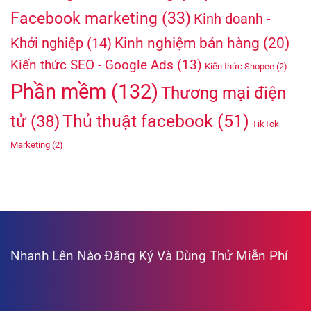
Facebook marketing
(33)
Kinh doanh -
Kinh nghiệm bán hàng
(20)
Khởi nghiệp
(14)
Kiến thức SEO - Google Ads
(13)
Kiến thức Shopee
(2)
Phần mềm
(132)
Thương mại điện
Thủ thuật facebook
(51)
tử
(38)
TikTok
Marketing
(2)
Nhanh Lên Nào
Đăng Ký Và Dùng Thử Miễn Phí