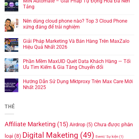
MIN Automate – Giải Pháp Tự Động Hóa Đa Nền
Tảng
Nên dùng cloud phone nào? Top 3 Cloud Phone
xứng đáng để trải nghiệm
Giải Pháp Marketing Và Bán Hàng Trên MaxZalo
Hiệu Quả Nhất 2026
Phần Mềm MaxUID Quét Data Khách Hàng — Tối
Ưu Tìm Kiếm & Gia Tăng Chuyển đổi
Hướng Dẫn Sử Dụng Mktproxy Trên Max Care Mới
Nhất 2025
THẺ
Affiliate Marketing
(15)
Chưa được phân
Airdrop
(5)
Digital Maketing
(49)
loại
(8)
Event/ Sự kiện
(1)