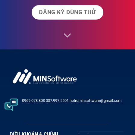
ĐĂNG KÝ DÙNG THỬ
0969.078.803 037.997.5501 hotrominsoftware@gmail.com
ĐIỀU KHOẢN & CHÍNH