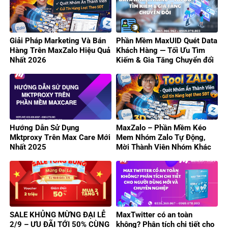
Giải Pháp Marketing Và Bán
Phần Mềm MaxUID Quét Data
Hàng Trên MaxZalo Hiệu Quả
Khách Hàng — Tối Ưu Tìm
Nhất 2026
Kiếm & Gia Tăng Chuyển đổi
Hướng Dẫn Sử Dụng
MaxZalo – Phần Mềm Kéo
Mktproxy Trên Max Care Mới
Mem Nhóm Zalo Tự Động,
Nhất 2025
Mời Thành Viên Nhóm Khác
Hiệu Quả
SALE KHỦNG MỪNG ĐẠI LỄ
MaxTwitter có an toàn
2/9 – ƯU ĐÃI TỚI 50% CÙNG
không? Phân tích chi tiết cho