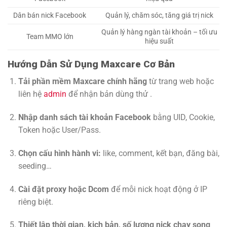
Dân bán nick Facebook
Quản lý, chăm sóc, tăng giá trị nick
Quản lý hàng ngàn tài khoản – tối ưu
Team MMO lớn
hiệu suất
Hướng Dẫn Sử Dụng Maxcare Cơ Bản
Tải phần mềm Maxcare chính hãng
từ trang web hoặc
liên hệ
admin
để nhận bản dùng thử .
Nhập danh sách tài khoản Facebook
bằng UID, Cookie,
Token hoặc User/Pass.
Chọn cấu hình hành vi:
like, comment, kết bạn, đăng bài,
seeding…
Cài đặt proxy hoặc Dcom
để mỗi nick hoạt động ở IP
riêng biệt.
Thiết lập thời gian, kịch bản, số lượng nick chạy song