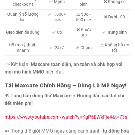
✅ Mạnh
❌ Không có
checkpoint
bình
Quản lý số lượng
✅ 1.000+
⚠️ 300–
❌ Dưới 100
lớn
nick
500 nick
❌ Phức
Giao diện dễ dùng
✅ Có
✅ Trung bình
tạp
Hỗ trợ kỹ thuật
⚠️ Không hỗ trợ
✅ 24/7
⚠️ Chậm
nhanh
tốt
=> Kết luận:
Maxcare toàn diện, an toàn và phù hợp với
mọi mô hình MMO
hiện đại.
Tải Maxcare Chính Hãng – Dùng Là Mê Ngay!
🎁
Tặng bản dùng thử Maxcare + Hướng dẫn cài đặt chi
tiết miễn phí!
https://www.youtube.com/watch?v=KgP5EWkFje4&t=73s
=> Trong thế giới MMO ngày càng cạnh tranh,
tự động hóa