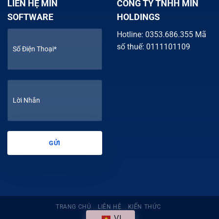
LIÊN HỆ MIN
CÔNG TY TNHH MIN
SOFTWARE
HOLDINGS
Hotline: 0353.686.355 Mã
số thuế: 0111101109
TRANG CHỦ
LIÊN HỆ
KIẾN THỨC
VI