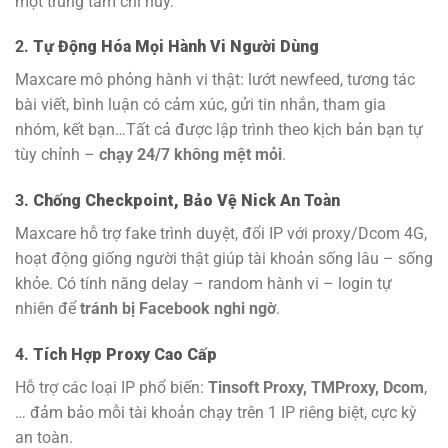
một trung tâm chỉ huy.
2.
Tự Động Hóa Mọi Hành Vi Người Dùng
Maxcare mô phỏng hành vi thật: lướt newfeed, tương tác
bài viết, bình luận có cảm xúc, gửi tin nhắn, tham gia
nhóm, kết bạn…Tất cả được lập trình theo kịch bản bạn tự
tùy chỉnh –
chạy 24/7 không mệt mỏi
.
3.
Chống Checkpoint, Bảo Vệ Nick An Toàn
Maxcare hỗ trợ fake trình duyệt, đổi IP với proxy/Dcom 4G,
hoạt động giống người thật giúp tài khoản sống lâu – sống
khỏe. Có tính năng delay – random hành vi – login tự
nhiên để
tránh bị Facebook nghi ngờ
.
4.
Tích Hợp Proxy Cao Cấp
Hỗ trợ các loại IP phổ biến:
Tinsoft Proxy, TMProxy, Dcom
,
… đảm bảo mỗi tài khoản chạy trên 1 IP riêng biệt, cực kỳ
an toàn.