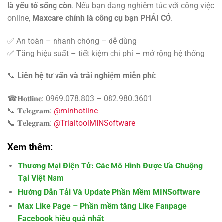
là yếu tố sống còn
. Nếu bạn đang nghiêm túc với công việc
online,
Maxcare chính là công cụ bạn PHẢI CÓ
.
✅ An toàn – nhanh chóng – dễ dùng
✅ Tăng hiệu suất – tiết kiệm chi phí – mở rộng hệ thống
📞
Liên hệ tư vấn và trải nghiệm miễn phí:
☎𝐇𝐨𝐭𝐥𝐢𝐧𝐞: 0969.078.803 – 082.980.3601
📞 𝐓𝐞𝐥𝐞𝐠𝐫𝐚𝐦:
@minhotline
📞 𝐓𝐞𝐥𝐞𝐠𝐫𝐚𝐦:
@TrialtoolMINSoftware
Xem thêm:
Thương Mại Điện Tử: Các Mô Hình Được Ưa Chuộng
Tại Việt Nam
Hướng Dẫn Tải Và Update Phần Mềm MINSoftware
Max Like Page – Phần mềm tăng Like Fanpage
Facebook hiệu quả nhất