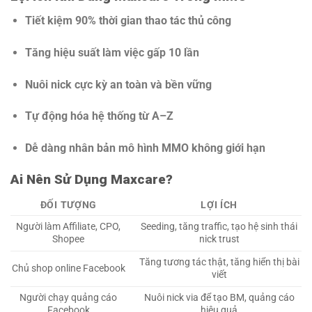
Tiết kiệm 90% thời gian thao tác thủ công
Tăng hiệu suất làm việc gấp 10 lần
Nuôi nick cực kỳ an toàn và bền vững
Tự động hóa hệ thống từ A–Z
Dễ dàng nhân bản mô hình MMO không giới hạn
Ai Nên Sử Dụng Maxcare?
ĐỐI TƯỢNG
LỢI ÍCH
Người làm Affiliate, CPO,
Seeding, tăng traffic, tạo hệ sinh thái
Shopee
nick trust
Tăng tương tác thật, tăng hiển thị bài
Chủ shop online Facebook
viết
Người chạy quảng cáo
Nuôi nick via để tạo BM, quảng cáo
Facebook
hiệu quả