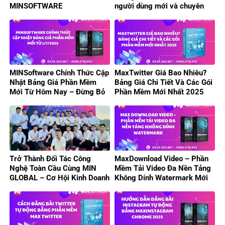
MINSOFTWARE
người dùng mới và chuyên
nghiệp
MINSoftware Chính Thức Cập
MaxTwitter Giá Bao Nhiêu?
Nhật Bảng Giá Phần Mềm
Bảng Giá Chi Tiết Và Các Gói
Mới Từ Hôm Nay – Đừng Bỏ
Phần Mềm Mới Nhất 2025
Lỡ Ưu Đãi Hấp Dẫn!
Trở Thành Đối Tác Công
MaxDownload Video – Phần
Nghệ Toàn Cầu Cùng MIN
Mềm Tải Video Đa Nền Tảng
GLOBAL – Cơ Hội Kinh Doanh
Không Dính Watermark Mới
Phần Mềm Tự Động Hóa
Nhất 2025