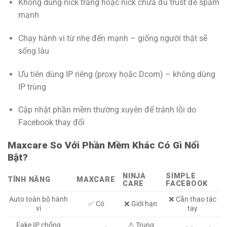
Không dùng nick trắng hoặc nick chưa đủ trust để spam
mạnh
Chạy hành vi từ nhẹ đến mạnh – giống người thật sẽ
sống lâu
Ưu tiên dùng IP riêng (proxy hoặc Dcom) – không dùng
IP trùng
Cập nhật phần mềm thường xuyên để tránh lỗi do
Facebook thay đổi
Maxcare So Với Phần Mềm Khác Có Gì Nổi
Bật?
NINJA
SIMPLE
TÍNH NĂNG
MAXCARE
CARE
FACEBOOK
Auto toàn bộ hành
❌ Cần thao tác
✅ Có
❌ Giới hạn
vi
tay
Fake IP chống
⚠️ Trung