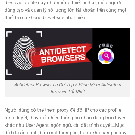
diện các profile này như những thiết bị thật, giúp người
dùng tạo và quản lý số lượng lớn tài khoản trên cùng một
thiết bị mà không bị website phát hiện.
Antidetect Browser Là Gì? Top 5 Phần Mềm Antidetect
Browser Tốt Nhất
Người dùng có thể thêm proxy để đổi IP cho các profile
trình duyệt, thay đổi nhiều thông tin nhận dạng trực tuyến
khác như User Agent, ngôn ngữ, cài đặt trình duyệt,..Mục
đích là ẩn danh, bảo mật thông tin, tránh khả năng bị truy