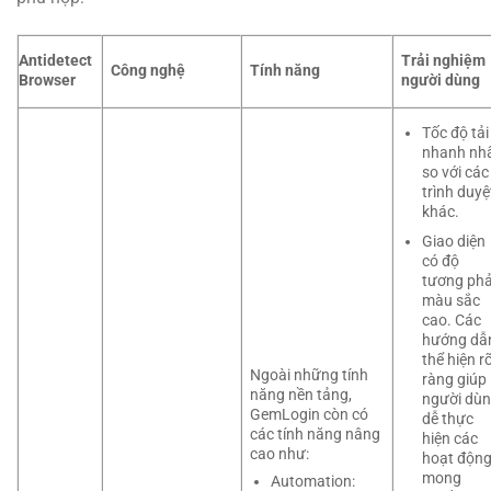
Antidetect
Trải nghiệm
Công nghệ
Tính năng
Browser
người dùng
Tốc độ tải
nhanh nh
so với các
trình duyệ
khác.
Giao diện
có độ
tương ph
màu sắc
cao. Các
hướng dẫ
thể hiện r
Ngoài những tính
ràng giúp
năng nền tảng,
người dù
GemLogin còn có
dễ thực
các tính năng nâng
hiện các
cao như:
hoạt độn
mong
Automation: