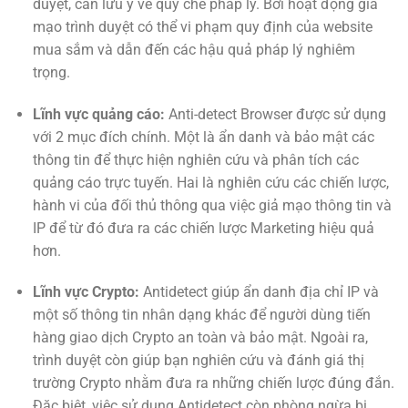
duyệt, cần lưu ý về quy chế pháp lý. Bởi hoạt động giả
mạo trình duyệt có thể vi phạm quy định của website
mua sắm và dẫn đến các hậu quả pháp lý nghiêm
trọng.
Lĩnh vực quảng cáo:
Anti-detect Browser được sử dụng
với 2 mục đích chính. Một là ẩn danh và bảo mật các
thông tin để thực hiện nghiên cứu và phân tích các
quảng cáo trực tuyến. Hai là nghiên cứu các chiến lược,
hành vi của đối thủ thông qua việc giả mạo thông tin và
IP để từ đó đưa ra các chiến lược Marketing hiệu quả
hơn.
Lĩnh vực Crypto:
Antidetect giúp ẩn danh địa chỉ IP và
một số thông tin nhân dạng khác để người dùng tiến
hàng giao dịch Crypto an toàn và bảo mật. Ngoài ra,
trình duyệt còn giúp bạn nghiên cứu và đánh giá thị
trường Crypto nhằm đưa ra những chiến lược đúng đắn.
Đặc biệt, việc sử dụng Antidetect còn phòng ngừa bị