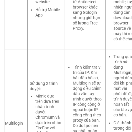
từ Antidetect
mobile, tu
website.
browser khác
nhiên ngư
Hỗ trợ Mobile
sang Gologin
dùng cần
App
nhưng giới hạn
download
số lượng Free
browser
Proxy.
source về
máy thì m
có thể chạ
Trong quá
trình sử
Trình kiểm tra vị
dụng
trí của IP: Khi
Multilogin
bắt đầu hồ sơ,
người dù
Multilogin sẽ tự
đôi khi ph
Sử dụng 2 trình
động điều chỉnh
mất vài
duyệt:
dấu vân tay
phút để đợ
Mimic dựa
trình duyệt theo
trình duyệ
trên dựa trên
IP công cộng ở
hoàn tất
nhân trình
ngoài hoặc IP
các tác vụ
duyệt
công cộng theo
cơ bản.
Chromium và
proxy của bạn.
dựa trên nhân
Giá thành
Multilogin
Do đó tạo nên
FireFox với
tương đối
sự nhất quán