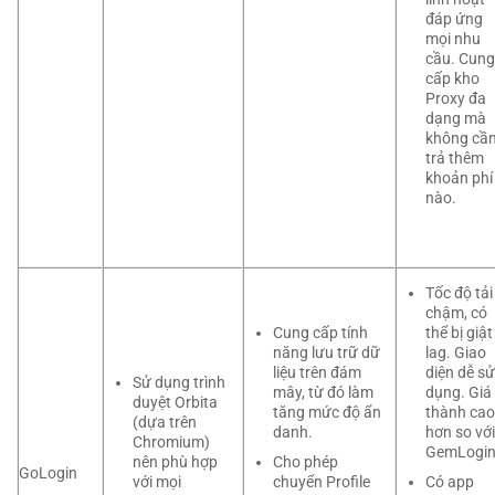
đáp ứng
mọi nhu
cầu. Cung
cấp kho
Proxy đa
dạng mà
không cầ
trả thêm
khoản phí
nào.
Tốc độ tải
chậm, có
Cung cấp tính
thể bị giật
năng lưu trữ dữ
lag. Giao
liệu trên đám
diện dễ sử
Sử dụng trình
mây, từ đó làm
dụng. Giá
duyệt Orbita
tăng mức độ ẩn
thành cao
(dựa trên
danh.
hơn so với
Chromium)
GemLogin
Cho phép
nên phù hợp
GoLogin
chuyển Profile
Có app
với mọi