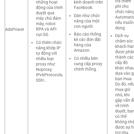
trả thêm
những hoạt
kinh doanh trên
phí cho
động của trình
Facebook.
chức năn
duyệt qua
Dán như chức
Automati
máy chủ đám
năng của một
nếu muốn
mây, robot
con người.
dùng.
RPA và API
AdsPower
Báo cáo thống
cục bộ.
Dịch vụ
kê các đơn đặt
chăm sóc
Có thêm chức
hàng của
khách hà
năng khớp IP
Amazon.
được phâ
tự động với
thành các
Có nhiều bên
nhiều loại
cấp độ
cung cấp proxy
proxy như:
khác nha
chính thống.
Noproxy,
dựa vào g
IPv6Protocols,
bạn mua.
SSH…
Do đó, nế
mua gói
nhỏ, khi
gặp vấn đ
về trình
duyệt, bạ
có thể
không nh
được sự h
trợ chu