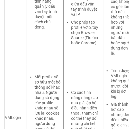
tính năng
cao, khôn
giữa dấu vân
quản lý dấu
có gói dù
tay trình duyệt
vân tay trình
thử nên
và IP.
duyệt một
không thí
cách chủ
Cho phép tạo
hợp với
động.
profile với 2 tùy
những
chọn Browser
người mới
Source (Firefox
bắt đầu
hoặc Chrome).
hoặc ngườ
dùng đơn
lẻ.
Trình duyệ
VMLogin
Mỗi profile sẽ
không qu
sở hữu một bộ
mượt, đôi
thông số khác
khi bị đơ
nhau. Người
Có các tính
lag.
dùng sử dụng
năng nâng cao
các profile
như giả lập hệ
Giá thành
khác nhau sẽ
điều hành điện
hơi cao
lưu lại cookies
thoại, thậm chí
nhưng đ
VMLogin
khác nhau,
có thể thay đổi
đến nhiều
người dùng
những chi tiết
gói dịch v
cũng có thể
nhỏ nhất của