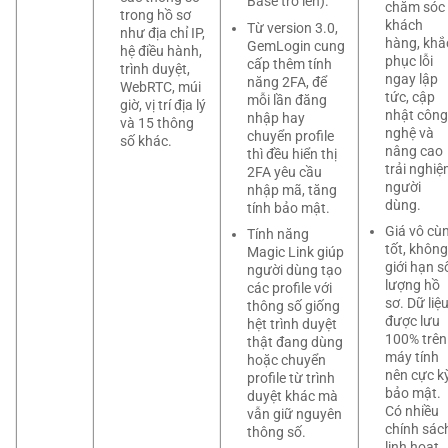
Base trở lên).
chăm sóc
trong hồ sơ
khách
Từ version 3.0,
như địa chỉ IP,
hàng, khắ
GemLogin cung
hệ điều hành,
phục lỗi
cấp thêm tính
trình duyệt,
ngay lập
năng 2FA, để
WebRTC, múi
tức, cập
mỗi lần đăng
giờ, vị trí địa lý
nhật công
nhập hay
và 15 thông
nghệ và
chuyển profile
số khác.
nâng cao
thì đều hiển thị
trải nghi
2FA yêu cầu
người
nhập mã, tăng
dùng.
tính bảo mật.
Giá vô cù
Tính năng
tốt, không
Magic Link giúp
giới hạn s
người dùng tạo
lượng hồ
các profile với
sơ. Dữ liệ
thông số giống
được lưu
hệt trình duyệt
100% trên
thật đang dùng
máy tính
hoặc chuyển
nên cực k
profile từ trình
bảo mật.
duyệt khác mà
Có nhiều
vẫn giữ nguyên
chính sác
thông số.
linh hoạt