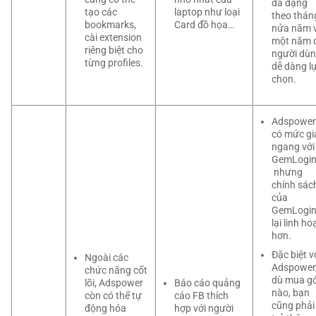
đa dạng
tạo các
laptop như loại
theo thán
bookmarks,
Card đồ họa…
nửa năm 
cài extension
một năm 
riêng biệt cho
người dù
từng profiles.
dễ dàng l
chọn.
Adspower
có mức gi
ngang với
GemLogi
nhưng
chính sác
của
GemLogi
lại linh ho
hơn.
Đặc biệt v
Ngoài các
Adspower
chức năng cốt
dù mua gó
lõi, Adspower
Báo cáo quảng
nào, bạn
còn có thể tự
cáo FB thích
cũng phải
động hóa
hợp với người