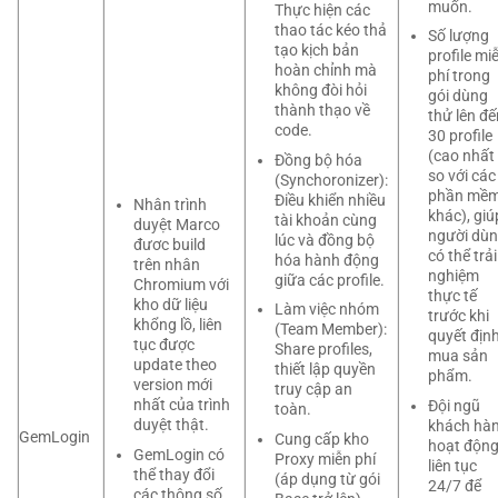
muốn.
Thực hiện các
thao tác kéo thả
Số lượng
tạo kịch bản
profile mi
hoàn chỉnh mà
phí trong
không đòi hỏi
gói dùng
thành thạo về
thử lên đế
code.
30 profile
(cao nhất
Đồng bộ hóa
so với các
(Synchoronizer):
phần mề
Điều khiển nhiều
Nhân trình
khác), giú
tài khoản cùng
duyệt Marco
người dù
lúc và đồng bộ
đươc build
có thể trải
hóa hành động
trên nhân
nghiệm
giữa các profile.
Chromium với
thực tế
kho dữ liệu
Làm việc nhóm
trước khi
khổng lồ, liên
(Team Member):
quyết địn
tục được
Share profiles,
mua sản
update theo
thiết lập quyền
phẩm.
version mới
truy cập an
nhất của trình
Đội ngũ
toàn.
duyệt thật.
khách hà
GemLogin
Cung cấp kho
hoạt độn
GemLogin có
Proxy miễn phí
liên tục
thể thay đổi
(áp dụng từ gói
24/7 để
các thông số