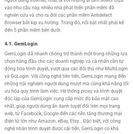
người dùng Internet, nhất là với những ai làm MMO. Dựa
vào nhu cầu này, nhiều nhà phát triển phần mềm đã
nghiên cứu và cho ra đời các phần mềm Antidetect
Browser bắt kịp xu hướng. Trong đó, nổi bật nhất phải kể
đến 5 phần mềm bên dưới:
4.1. GemLogin
GemLogin đã nhanh chóng trở thành một trong những lựa
chọn hàng đầu cho các doanh nghiệp và cá nhân cần tự
động hóa trình duyệt, vượt qua các đối thủ như MultiLogin
và GoLogin. Với công nghệ tiên tiến, GemLogin mang đến
những trải nghiệm người dùng mượt mà cùng khả năng tối
ưu hóa quy trình làm việc. Hệ thống proxy và trình duyệt
độc lập của GemLogin cung cấp mức độ bảo mật cao
nhất, giúp người dùng ẩn danh tuyệt đối trên mọi trang
web, từ Facebook, Google đến các nền tảng thương mại
điện tử lớn như Amazon, eBay, Etsy… Đặc biệt, với công
nghệ nhân trình duyệt được cải tiến, GemLogin có khả