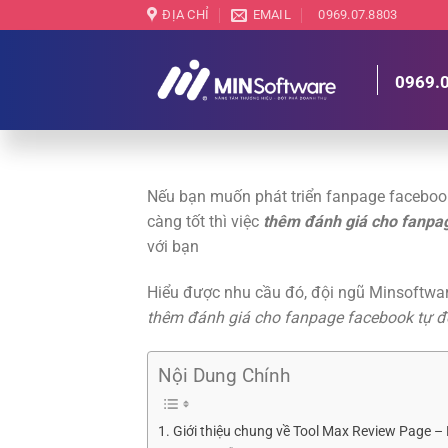
Chuyển
ĐỊA CHỈ
EMAIL
0969.07.8803
đến
nội
0969.
dung
Nếu bạn muốn phát triển fanpage facebook
càng tốt thì việc
thêm đánh giá cho fanpa
với bạn
Hiểu được nhu cầu đó, đội ngũ Minsoftwar
thêm đánh giá cho fanpage facebook tự 
Nội Dung Chính
Giới thiệu chung về Tool Max Review Page 