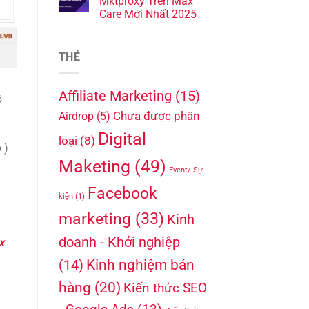
Mktproxy Trên Max
Care Mới Nhất 2025
THẺ
Affiliate Marketing
(15)
ộ
Chưa được phân
Airdrop
(5)
Digital
loại
(8)
 )
Maketing
(49)
Event/ Sự
Facebook
kiện
(1)
marketing
(33)
Kinh
doanh - Khởi nghiệp
x
Kinh nghiệm bán
(14)
hàng
(20)
Kiến thức SEO