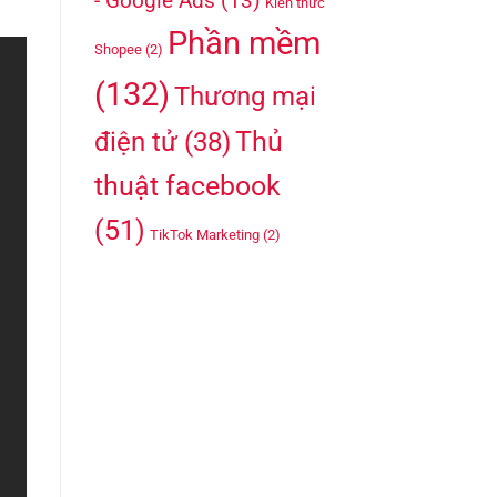
- Google Ads
(13)
Kiến thức
Phần mềm
Shopee
(2)
(132)
Thương mại
Thủ
điện tử
(38)
thuật facebook
(51)
TikTok Marketing
(2)