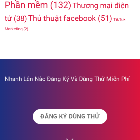
Phần mềm
(132)
Thương mại điện
Thủ thuật facebook
(51)
tử
(38)
TikTok
Marketing
(2)
Nhanh Lên Nào
Đăng Ký Và Dùng Thử Miễn Phí
ĐĂNG KÝ DÙNG THỬ