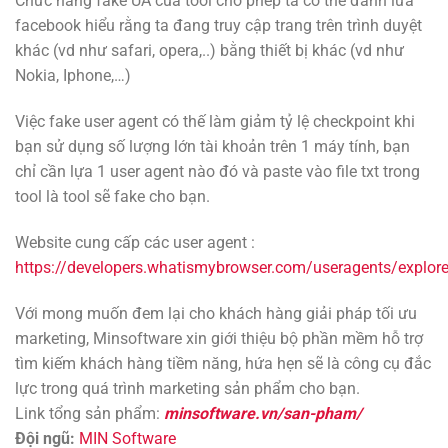
Chức năng fake UA của tool cho phép ta có thể đánh lừa
facebook hiểu rằng ta đang truy cập trang trên trình duyệt
khác (vd như safari, opera,..) bằng thiết bị khác (vd như
Nokia, Iphone,…)
Việc fake user agent có thế làm giảm tỷ lệ checkpoint khi
bạn sử dụng số lượng lớn tài khoản trên 1 máy tính, bạn
chỉ cần lựa 1 user agent nào đó và paste vào file txt trong
tool là tool sẽ fake cho bạn.
Website cung cấp các user agent :
https://developers.whatismybrowser.com/useragents/explor
Với mong muốn đem lại cho khách hàng giải pháp tối ưu
marketing, Minsoftware xin giới thiệu bộ phần mềm hỗ trợ
tìm kiếm khách hàng tiềm năng, hứa hẹn sẽ là công cụ đắc
lực trong quá trình marketing sản phẩm cho bạn.
Link tổng sản phẩm:
minsoftware.vn/san-pham/
Đội ngũ:
MIN Software