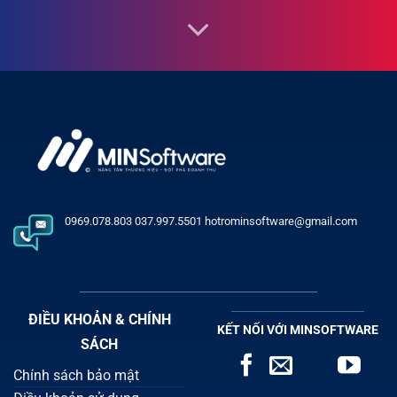
0969.078.803 037.997.5501 hotrominsoftware@gmail.com
ĐIỀU KHOẢN & CHÍNH
KẾT NỐI VỚI MINSOFTWARE
SÁCH
Chính sách bảo mật