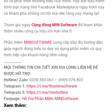
số và phát triển thương hiệu của mình. Hãy bắt đầu hành
trình bán hàng trên Facebook Marketplace ngay hôm nay
và khám phá những cơ hội mà nền tảng này mang lại!
Tham gia ngay
Cộng đồng MIN Software
để tham khảo
thêm nhiều công cụ hữu ích hơn nhé !!!
Phần mềm
MINSOFTWARE
cung cấp đầy đủ hướng dẫn
giúp người dùng hiểu tư duy sử dụng phần mềm và quy
trình tiếp cận khách hàng tiềm năng.
__________
MỌI THÔNG TIN CHI TIẾT XIN VUI LÒNG LIÊN HỆ ĐỂ
ĐƯỢC HỖ TRỢ:
Hotline/ Zalo:
0338.360.067 – 0969.078.803
Telegram 1:
https://t.me/thuminsoftware
Telegram 2:
https://t.me/minhotline
Fanpage:
Hỗ Trợ Phần Mềm MINSoftware
Xem thêm: