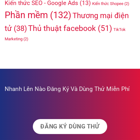
Kiến thức SEO - Google Ads
(13)
Kiến thức Shopee
(2)
Phần mềm
(132)
Thương mại điện
Thủ thuật facebook
(51)
tử
(38)
TikTok
Marketing
(2)
Nhanh Lên Nào
Đăng Ký Và Dùng Thử Miễn Phí
ĐĂNG KÝ DÙNG THỬ