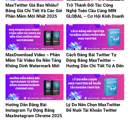
MaxTwitter Giá Bao Nhiêu?
Trở Thành Đối Tác Công
Bảng Giá Chi Tiết Và Các Gói
Nghệ Toàn Cầu Cùng MIN
Phần Mềm Mới Nhất 2025
GLOBAL – Cơ Hội Kinh Doanh
Phần Mềm Tự Động Hóa
MaxDownload Video – Phần
Cách Đăng Bài Twitter Tự
Mềm Tải Video Đa Nền Tảng
Động Bằng MaxTwitter –
Không Dính Watermark Mới
Hướng Dẫn Chi Tiết Từ A Đến
Nhất 2025
Z
Hướng Dẫn Đăng Bài
Lý Do Nên Chọn MaxTwitter
Instagram Tự Động Bằng
Để Nuôi Tài Khoản Twitter
MaxInstagram Chrome 2025