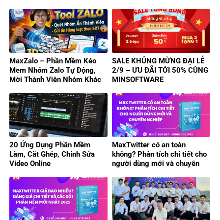
MaxZalo – Phần Mềm Kéo
SALE KHỦNG MỪNG ĐẠI LỄ
Mem Nhóm Zalo Tự Động,
2/9 – ƯU ĐÃI TỚI 50% CÙNG
Mời Thành Viên Nhóm Khác
MINSOFTWARE
Hiệu Quả
20 Ứng Dụng Phần Mềm
MaxTwitter có an toàn
Làm, Cắt Ghép, Chỉnh Sửa
không? Phân tích chi tiết cho
Video Online
người dùng mới và chuyên
nghiệp