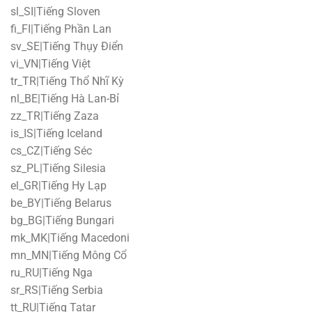
sl_SI|Tiếng Sloven
fi_FI|Tiếng Phần Lan
sv_SE|Tiếng Thụy Điển
vi_VN|Tiếng Việt
tr_TR|Tiếng Thổ Nhĩ Kỳ
nl_BE|Tiếng Hà Lan-Bỉ
zz_TR|Tiếng Zaza
is_IS|Tiếng Iceland
cs_CZ|Tiếng Séc
sz_PL|Tiếng Silesia
el_GR|Tiếng Hy Lạp
be_BY|Tiếng Belarus
bg_BG|Tiếng Bungari
mk_MK|Tiếng Macedoni
mn_MN|Tiếng Mông Cổ
ru_RU|Tiếng Nga
sr_RS|Tiếng Serbia
tt_RU|Tiếng Tatar