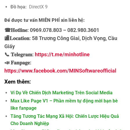
Đồ họa:
DirectX 9
Để được tư vấn MIỄN PHÍ xin liên hệ:
☎𝐇𝐨𝐭𝐥𝐢𝐧𝐞: 0969.078.803 – 082.980.3601
🏬𝐋𝐨𝐜𝐚𝐭𝐢𝐨𝐧: 58 Trương Công Giai, Dịch Vọng, Cầu
Giấy
📞 𝐓𝐞𝐥𝐞𝐠𝐫𝐚𝐦:
https://t.me/minhotline
📣 𝐅𝐚𝐧𝐩𝐚𝐠𝐞:
https://www.facebook.com/MINSoftwareofficial
Xem thêm:
Ví Dụ Về Chiến Dịch Marketing Trên Social Media
Max Like Page V1 – Phần mềm tự động mời bạn bè
like fanpage
Tăng Tương Tác Mạng Xã Hội: Chiến Lược Hiệu Quả
Cho Doanh Nghiệp