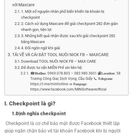
với Maxcare
1. Một số nguyên nhân phổ biến khiến tài khoản bị
checkpoint
2. Cách sử dụng Maxcare để giải checkpoint 282 đơn giản
nhanh gọn, tiện lợi
3. Những kết quả nhận được sau khi giải checkpoint 282
bằng Maxcare
4. Đổi ngôn ngữ khi giải
TẢI VỀ VÀ CÀI ĐẶT TOOL NUÔI NICK FB – MAXCARE
Download TOOL NUÔI NICK FB – MAX CARE
Để được tư vấn MIỄN PHÍ xin liên hệ:
☎𝐇𝐨𝐭𝐥𝐢𝐧𝐞: 0969.078.803 – 082.980.3601 🏬𝐋𝐨𝐜𝐚𝐭𝐢𝐨𝐧: 58
Trương Công Giai, Dịch Vọng, Cầu Giấy 📞 𝐓𝐞𝐥𝐞𝐠𝐫𝐚𝐦:
https://t.me/minhotline 📣 𝐅𝐚𝐧𝐩𝐚𝐠𝐞:
https://www.facebook.com/MINSoftwareofficial
I. Checkpoint là gì?
1.Định nghĩa checkpoint
Checkpoint là cơ chế bảo mật được Facebook thiết lập
giúp ngăn chặn bảo vệ tài khoản Facebook khi bị người