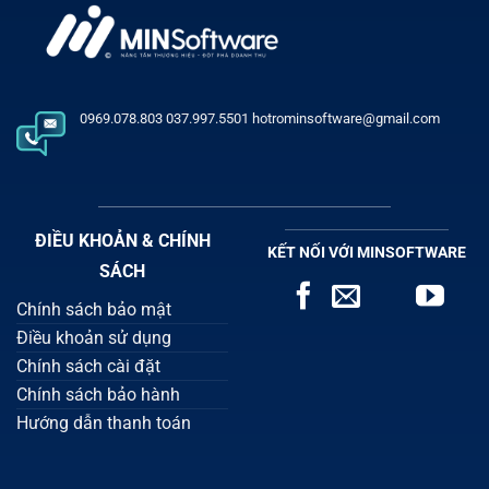
0969.078.803 037.997.5501 hotrominsoftware@gmail.com
ĐIỀU KHOẢN & CHÍNH
KẾT NỐI VỚI MINSOFTWARE
SÁCH
Chính sách bảo mật
Điều khoản sử dụng
Chính sách cài đặt
Chính sách bảo hành
Hướng dẫn thanh toán