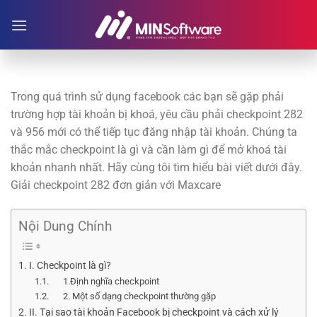
Chuyển
đến
nội
dung
Trong quá trình sử dụng facebook các bạn sẽ gặp phải
trường hợp tài khoản bị khoá, yêu cầu phải checkpoint 282
và 956 mới có thể tiếp tục đăng nhập tài khoản. Chúng ta
thắc mắc checkpoint là gì và cần làm gì để mở khoá tài
khoản nhanh nhất. Hãy cùng tôi tìm hiểu bài viết dưới đây.
Giải checkpoint 282 đơn giản với Maxcare
Nội Dung Chính
I. Checkpoint là gì?
1.Định nghĩa checkpoint
2. Một số dạng checkpoint thường gặp
II. Tại sao tài khoản Facebook bị checkpoint và cách xử lý