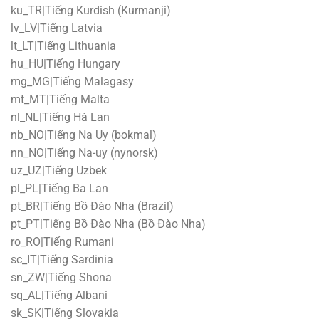
ku_TR|Tiếng Kurdish (Kurmanji)
lv_LV|Tiếng Latvia
lt_LT|Tiếng Lithuania
hu_HU|Tiếng Hungary
mg_MG|Tiếng Malagasy
mt_MT|Tiếng Malta
nl_NL|Tiếng Hà Lan
nb_NO|Tiếng Na Uy (bokmal)
nn_NO|Tiếng Na-uy (nynorsk)
uz_UZ|Tiếng Uzbek
pl_PL|Tiếng Ba Lan
pt_BR|Tiếng Bồ Đào Nha (Brazil)
pt_PT|Tiếng Bồ Đào Nha (Bồ Đào Nha)
ro_RO|Tiếng Rumani
sc_IT|Tiếng Sardinia
sn_ZW|Tiếng Shona
sq_AL|Tiếng Albani
sk_SK|Tiếng Slovakia