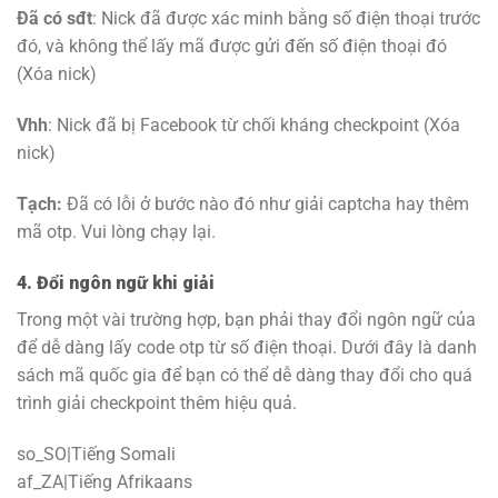
Đã có sđt
: Nick đã được xác minh bằng số điện thoại trước
đó, và không thể lấy mã được gửi đến số điện thoại đó
(Xóa nick)
Vhh
: Nick đã bị Facebook từ chối kháng checkpoint (Xóa
nick)
Tạch:
Đã có lỗi ở bước nào đó như giải captcha hay thêm
mã otp. Vui lòng chạy lại.
4. Đổi ngôn ngữ khi giải
Trong một vài trường hợp, bạn phải thay đổi ngôn ngữ của
để dễ dàng lấy code otp từ số điện thoại. Dưới đây là danh
sách mã quốc gia để bạn có thể dễ dàng thay đổi cho quá
trình giải checkpoint thêm hiệu quả.
so_SO|Tiếng Somali
af_ZA|Tiếng Afrikaans