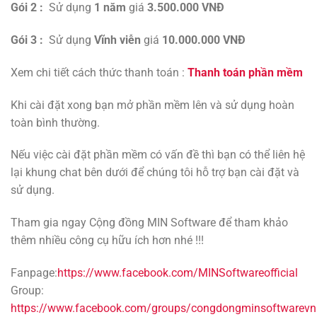
Gói 2 :
Sử dụng
1
năm
giá
3.500.000 VNĐ
Gói 3 :
Sử dụng
Vĩnh viễn
giá
10.000.000 VNĐ
Xem chi tiết cách thức thanh toán :
Thanh toán phần mềm
Khi cài đặt xong bạn mở phần mềm lên và sử dụng hoàn
toàn bình thường.
Nếu việc cài đặt phần mềm có vấn đề thì bạn có thể liên hệ
lại khung chat bên dưới để chúng tôi hỗ trợ bạn cài đặt và
sử dụng.
Tham gia ngay Cộng đồng MIN Software để tham khảo
thêm nhiều công cụ hữu ích hơn nhé !!!
Fanpage:
https://www.facebook.com/MINSoftwareofficial
Group:
https://www.facebook.com/groups/congdongminsoftwarevn