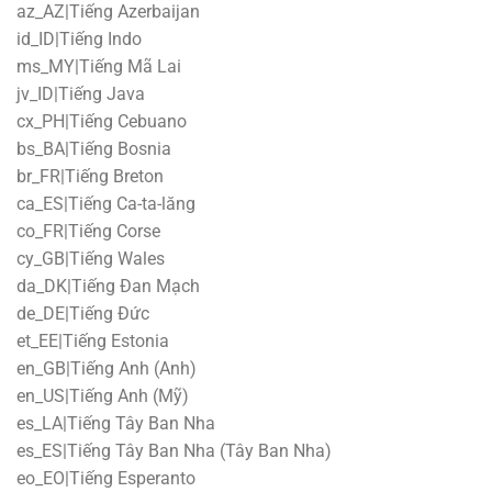
az_AZ|Tiếng Azerbaijan
id_ID|Tiếng Indo
ms_MY|Tiếng Mã Lai
jv_ID|Tiếng Java
cx_PH|Tiếng Cebuano
bs_BA|Tiếng Bosnia
br_FR|Tiếng Breton
ca_ES|Tiếng Ca-ta-lăng
co_FR|Tiếng Corse
cy_GB|Tiếng Wales
da_DK|Tiếng Đan Mạch
de_DE|Tiếng Đức
et_EE|Tiếng Estonia
en_GB|Tiếng Anh (Anh)
en_US|Tiếng Anh (Mỹ)
es_LA|Tiếng Tây Ban Nha
es_ES|Tiếng Tây Ban Nha (Tây Ban Nha)
eo_EO|Tiếng Esperanto