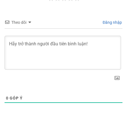
Theo dõi
Đăng nhập
0
GÓP Ý