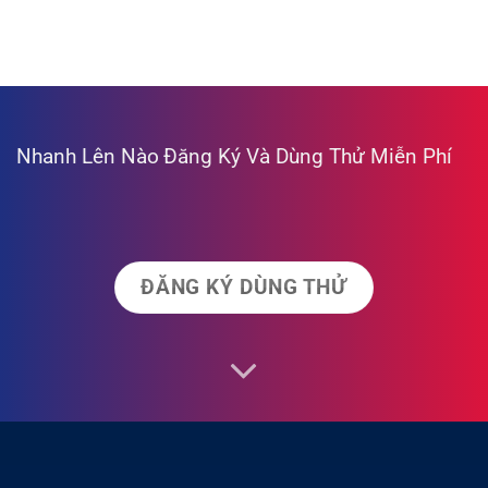
Nhanh Lên Nào
Đăng Ký Và Dùng Thử Miễn Phí
ĐĂNG KÝ DÙNG THỬ