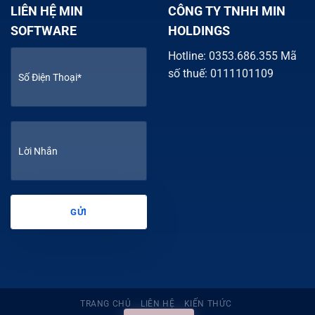
LIÊN HỆ MIN
CÔNG TY TNHH MIN
SOFTWARE
HOLDINGS
Hotline: 0353.686.355 Mã
số thuế: 0111101109
TRANG CHỦ
LIÊN HỆ
KIẾN THỨC