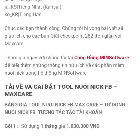
ja_KS|Tiếng Nhật (Kansai)
ko_KR|Tiếng Hàn
Chúc các bạn thành công. Chúng tôi hi vọng bài viết sẽ
giúp ích cho các bạn Giải checkpoint 282 đơn giản với
Maxcare
Tham gia ngay với chúng tôi tại
Cộng Đồng MINSoftware
để biết thêm những thông tin hữu ích về các phần mềm
nuôi nick trong hệ thống MINSoftware
TẢI VỀ VÀ CÀI ĐẶT TOOL NUÔI NICK FB –
MAXCARE
BẢNG GIÁ TOOL NUÔI NICK FB MAX CARE – TỰ ĐỘNG
NUÔI NICK FB, TƯƠNG TÁC TÁC TÀI KHOẢN
Gói 1 :
Sử dụng
1 tháng
giá
1.000.000 VNĐ