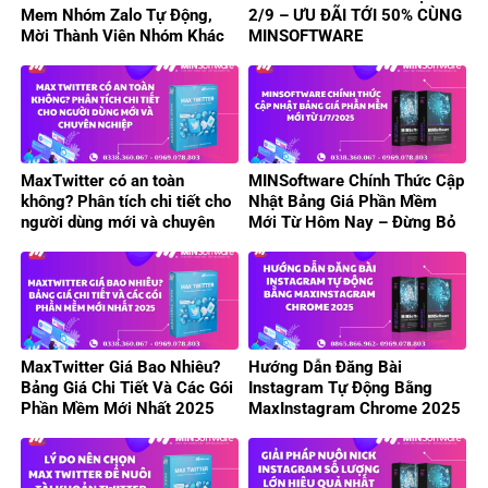
Mem Nhóm Zalo Tự Động,
2/9 – ƯU ĐÃI TỚI 50% CÙNG
Mời Thành Viên Nhóm Khác
MINSOFTWARE
Hiệu Quả
MaxTwitter có an toàn
MINSoftware Chính Thức Cập
không? Phân tích chi tiết cho
Nhật Bảng Giá Phần Mềm
người dùng mới và chuyên
Mới Từ Hôm Nay – Đừng Bỏ
nghiệp
Lỡ Ưu Đãi Hấp Dẫn!
MaxTwitter Giá Bao Nhiêu?
Hướng Dẫn Đăng Bài
Bảng Giá Chi Tiết Và Các Gói
Instagram Tự Động Bằng
Phần Mềm Mới Nhất 2025
MaxInstagram Chrome 2025