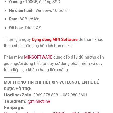
Ổ cứng :
100GB, ổ cứng SSD
Hệ điều hành:
Windows 10 trở lên
Ram:
8GB trở lên
Đồ họa:
DirectX 9
Tham gia ngay
Cộng đồng MIN Software
để tham khảo
thêm nhiều công cụ hữu ích hơn nhé !!!
Phần mềm
MINSOFTWARE
cung cấp đầy đủ hướng dẫn
giúp người dùng hiểu tư duy sử dụng phần mềm và quy
trình tiếp cận khách hàng tiềm năng
__________
MỌI THÔNG TIN CHI TIẾT XIN VUI LÒNG LIÊN HỆ ĐỂ
ĐƯỢC HỖ TRỢ:
𝗛𝗼𝘁𝗹𝗶𝗻𝗲/𝗭𝗮𝗹𝗼
: 0969.078.803 – 082.980.3601
𝗧𝗲𝗹𝗲𝗴𝗿𝗮𝗺:
@minhotline
𝗙𝗮𝗻𝗽𝗮𝗴𝗲
: