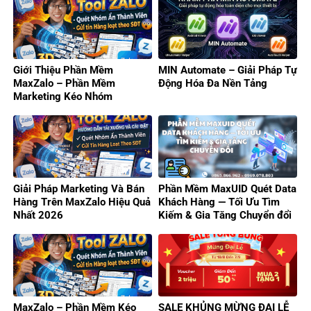
Giới Thiệu Phần Mềm
MIN Automate – Giải Pháp Tự
MaxZalo – Phần Mềm
Động Hóa Đa Nền Tảng
Marketing Kéo Nhóm
Zalo/Gửi Tin Hàng Loạt 2026
Giải Pháp Marketing Và Bán
Phần Mềm MaxUID Quét Data
Hàng Trên MaxZalo Hiệu Quả
Khách Hàng — Tối Ưu Tìm
Nhất 2026
Kiếm & Gia Tăng Chuyển đổi
MaxZalo – Phần Mềm Kéo
SALE KHỦNG MỪNG ĐẠI LỄ