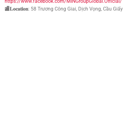
https://www.facebook.com/MINGroupGlobal.Official/
🏬𝐋𝐨𝐜𝐚𝐭𝐢𝐨𝐧
: 58 Trương Công Giai, Dịch Vọng, Cầu Giấy