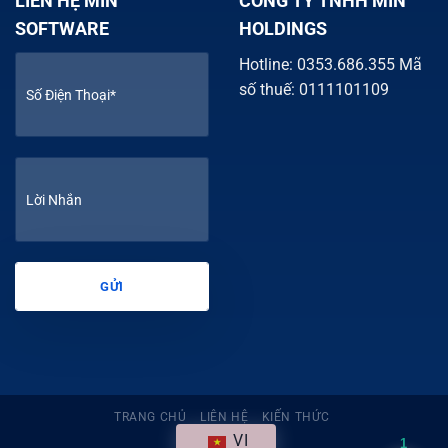
LIÊN HỆ MIN
CÔNG TY TNHH MIN
SOFTWARE
HOLDINGS
Hotline: 0353.686.355 Mã
số thuế: 0111101109
TRANG CHỦ
LIÊN HỆ
KIẾN THỨC
VI
1