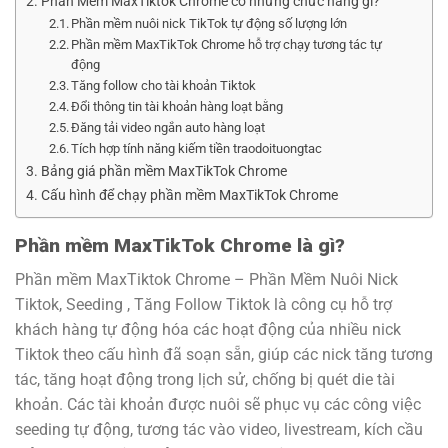
Phần Mềm MaxTiktok Chrome có những chức năng gì?
Phần mềm nuôi nick TikTok tự động số lượng lớn
Phần mềm MaxTikTok Chrome hỗ trợ chạy tương tác tự
động
Tăng follow cho tài khoản Tiktok
Đổi thông tin tài khoản hàng loạt bằng
Đăng tải video ngắn auto hàng loạt
Tích hợp tính năng kiếm tiền traodoituongtac
Bảng giá phần mềm MaxTikTok Chrome
Cấu hình để chạy phần mềm MaxTikTok Chrome
Phần mềm MaxTikTok Chrome là gì?
Phần mềm MaxTiktok Chrome – Phần Mềm Nuôi Nick
Tiktok, Seeding , Tăng Follow Tiktok là công cụ hỗ trợ
khách hàng tự động hóa các hoạt động của nhiều nick
Tiktok theo cấu hình đã soạn sẵn, giúp các nick tăng tương
tác, tăng hoạt động trong lịch sử, chống bị quét die tài
khoản. Các tài khoản được nuôi sẽ phục vụ các công việc
seeding tự động, tương tác vào video, livestream, kích cầu