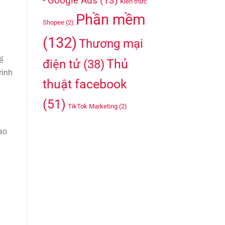
- Google Ads
(13)
Kiến thức
Phần mềm
Shopee
(2)
(132)
Thương mại
ể
Thủ
điện tử
(38)
rình
thuật facebook
(51)
TikTok Marketing
(2)
ao