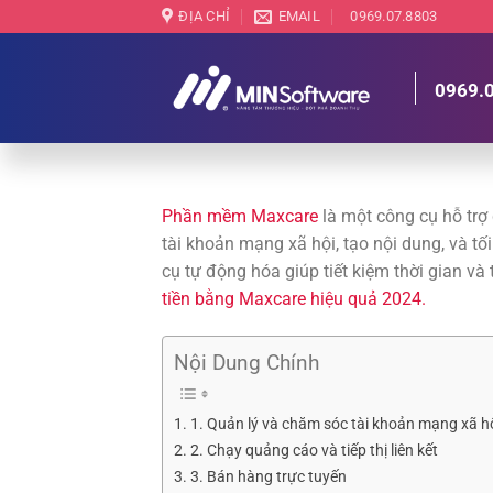
Chuyển
ĐỊA CHỈ
EMAIL
0969.07.8803
đến
nội
0969.
dung
Phần mềm Maxcare
là một công cụ hỗ trợ
tài khoản mạng xã hội, tạo nội dung, và 
cụ tự động hóa giúp tiết kiệm thời gian và
tiền bằng Maxcare hiệu quả 2024.
Nội Dung Chính
1. Quản lý và chăm sóc tài khoản mạng xã h
2. Chạy quảng cáo và tiếp thị liên kết
3. Bán hàng trực tuyến