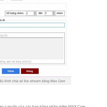
h chia sẻ live stream bằng Max Care
 theo ý muốn của các bạn bằng phần mềm MAX Care.