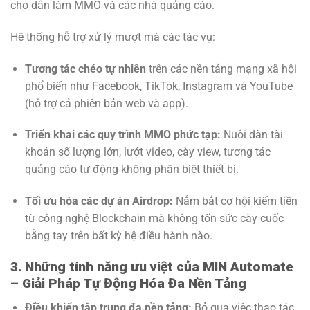
cho dân làm MMO và các nhà quảng cáo.
Hệ thống hỗ trợ xử lý mượt mà các tác vụ:
Tương tác chéo tự nhiên
trên các nền tảng mạng xã hội
phổ biến như Facebook, TikTok, Instagram và YouTube
(hỗ trợ cả phiên bản web và app).
Triển khai các quy trình MMO phức tạp:
Nuôi dàn tài
khoản số lượng lớn, lướt video, cày view, tương tác
quảng cáo tự động không phân biệt thiết bị.
Tối ưu hóa các dự án Airdrop:
Nắm bắt cơ hội kiếm tiền
từ công nghệ Blockchain mà không tốn sức cày cuốc
bằng tay trên bất kỳ hệ điều hành nào.
3. Những tính năng ưu việt của MIN Automate
– Giải Pháp Tự Động Hóa Đa Nền Tảng
Điều khiển tập trung đa nền tảng:
Bỏ qua việc thao tác