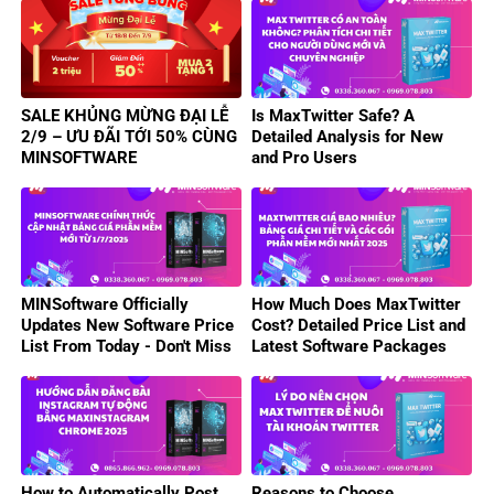
SALE KHỦNG MỪNG ĐẠI LỄ
Is MaxTwitter Safe? A
2/9 – ƯU ĐÃI TỚI 50% CÙNG
Detailed Analysis for New
MINSOFTWARE
and Pro Users
MINSoftware Officially
How Much Does MaxTwitter
Updates New Software Price
Cost? Detailed Price List and
List From Today - Don't Miss
Latest Software Packages
Out On Attractive Deals!
2025
How to Automatically Post
Reasons to Choose