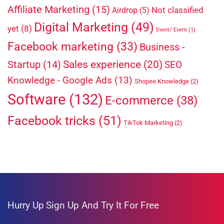
Affiliate Marketing
(15)
Not classified
Airdrop
(5)
Digital Marketing
(49)
yet
(8)
Event/ Event
(1)
Facebook marketing
(33)
Business -
Sales experience
(20)
Startup
(14)
SEO
Knowledge - Google Ads
(13)
Shopee Knowledge
(2)
Software
(132)
E-commerce
(38)
Facebook tricks
(51)
TikTok Marketing
(2)
Hurry Up
Sign Up And Try It For Free