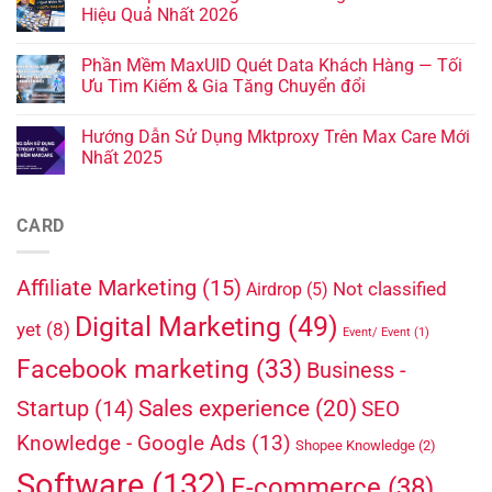
Hiệu Quả Nhất 2026
Phần Mềm MaxUID Quét Data Khách Hàng — Tối
Ưu Tìm Kiếm & Gia Tăng Chuyển đổi
Hướng Dẫn Sử Dụng Mktproxy Trên Max Care Mới
Nhất 2025
CARD
Affiliate Marketing
(15)
Not classified
Airdrop
(5)
Digital Marketing
(49)
yet
(8)
Event/ Event
(1)
Facebook marketing
(33)
Business -
Sales experience
(20)
Startup
(14)
SEO
Knowledge - Google Ads
(13)
Shopee Knowledge
(2)
Software
(132)
E-commerce
(38)