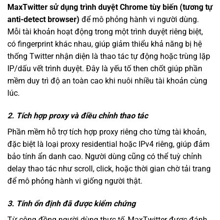
MaxTwitter sử dụng trình duyệt Chrome tùy biến (tương tự
anti-detect browser)
để mô phỏng hành vi người dùng.
Mỗi tài khoản hoạt động trong một trình duyệt riêng biệt,
có fingerprint khác nhau, giúp giảm thiểu khả năng bị hệ
thống Twitter nhận diện là thao tác tự động hoặc trùng lặp
IP/dấu vết trình duyệt. Đây là yếu tố then chốt giúp phần
mềm duy trì độ an toàn cao khi nuôi nhiều tài khoản cùng
lúc.
2. Tích hợp proxy và điều chỉnh thao tác
Phần mềm hỗ trợ tích hợp proxy riêng cho từng tài khoản,
đặc biệt là loại proxy residential hoặc IPv4 riêng, giúp đảm
bảo tính ẩn danh cao. Người dùng cũng có thể tuỳ chỉnh
delay thao tác như scroll, click, hoặc thời gian chờ tải trang
để mô phỏng hành vi giống người thật.
3. Tính ổn định đã được kiểm chứng
Từ cộng đồng người dùng thực tế, MaxTwitter được đánh