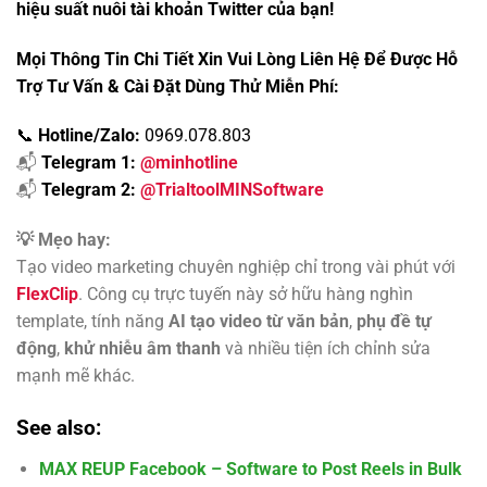
hiệu suất nuôi tài khoản Twitter của bạn!
Mọi Thông Tin Chi Tiết Xin Vui Lòng Liên Hệ Để Được Hỗ
Trợ Tư Vấn & Cài Đặt Dùng Thử
Miễn Phí:
📞
Hotline/Zalo:
0969.078.803
📬
Telegram 1:
@minhotline
📬
Telegram 2:
@TrialtoolMINSoftware
💡 Mẹo hay:
Tạo video marketing chuyên nghiệp chỉ trong vài phút với
FlexClip
. Công cụ trực tuyến này sở hữu hàng nghìn
template, tính năng
AI tạo video từ văn bản
,
phụ đề tự
động
,
khử nhiễu âm thanh
và nhiều tiện ích chỉnh sửa
mạnh mẽ khác.
See also:
MAX REUP Facebook – Software to Post Reels in Bulk