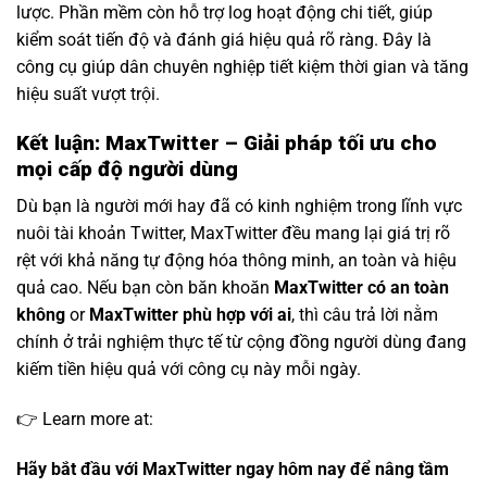
lược. Phần mềm còn hỗ trợ log hoạt động chi tiết, giúp
kiểm soát tiến độ và đánh giá hiệu quả rõ ràng. Đây là
công cụ giúp dân chuyên nghiệp tiết kiệm thời gian và tăng
hiệu suất vượt trội.
Kết luận: MaxTwitter – Giải pháp tối ưu cho
mọi cấp độ người dùng
Dù bạn là người mới hay đã có kinh nghiệm trong lĩnh vực
nuôi tài khoản Twitter, MaxTwitter đều mang lại giá trị rõ
rệt với khả năng tự động hóa thông minh, an toàn và hiệu
quả cao. Nếu bạn còn băn khoăn
MaxTwitter có an toàn
không
or
MaxTwitter phù hợp với ai
, thì câu trả lời nằm
chính ở trải nghiệm thực tế từ cộng đồng người dùng đang
kiếm tiền hiệu quả với công cụ này mỗi ngày.
👉 Learn more at:
Hãy bắt đầu với MaxTwitter ngay hôm nay để nâng tầm