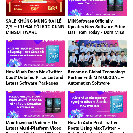
SALE KHỦNG MỪNG ĐẠI LỄ
MINSoftware Officially
2/9 – ƯU ĐÃI TỚI 50% CÙNG
Updates New Software Price
MINSOFTWARE
List From Today - Don't Miss
Out On Attractive Deals!
How Much Does MaxTwitter
Become a Global Technology
Cost? Detailed Price List and
Partner with MIN GLOBAL –
Latest Software Packages
Automation Software
2025
Business Opportunity
MaxDownload Video – The
How to Auto Post Twitter
Latest Multi-Platform Video
Posts Using MaxTwitter –