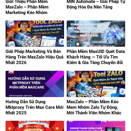
Giới Thiệu Phần Mềm
MIN Automate – Giải Pháp Tự
MaxZalo – Phần Mềm
Động Hóa Đa Nền Tảng
Marketing Kéo Nhóm
Zalo/Gửi Tin Hàng Loạt 2026
Giải Pháp Marketing Và Bán
Phần Mềm MaxUID Quét Data
Hàng Trên MaxZalo Hiệu Quả
Khách Hàng — Tối Ưu Tìm
Nhất 2026
Kiếm & Gia Tăng Chuyển đổi
Hướng Dẫn Sử Dụng
MaxZalo – Phần Mềm Kéo
Mktproxy Trên Max Care Mới
Mem Nhóm Zalo Tự Động,
Nhất 2025
Mời Thành Viên Nhóm Khác
Hiệu Quả