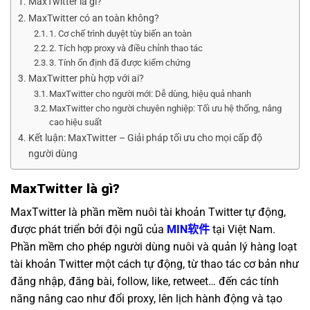
MaxTwitter là gì?
MaxTwitter có an toàn không?
1. Cơ chế trình duyệt tùy biến an toàn
2. Tích hợp proxy và điều chỉnh thao tác
3. Tính ổn định đã được kiểm chứng
MaxTwitter phù hợp với ai?
MaxTwitter cho người mới: Dễ dùng, hiệu quả nhanh
MaxTwitter cho người chuyên nghiệp: Tối ưu hệ thống, nâng
cao hiệu suất
Kết luận: MaxTwitter – Giải pháp tối ưu cho mọi cấp độ
người dùng
MaxTwitter là gì?
MaxTwitter là phần mềm nuôi tài khoản Twitter tự động,
được phát triển bởi đội ngũ của
MIN软件
tại Việt Nam.
Phần mềm cho phép người dùng nuôi và quản lý hàng loạt
tài khoản Twitter một cách tự động, từ thao tác cơ bản như
đăng nhập, đăng bài, follow, like, retweet… đến các tính
năng nâng cao như đổi proxy, lên lịch hành động và tạo