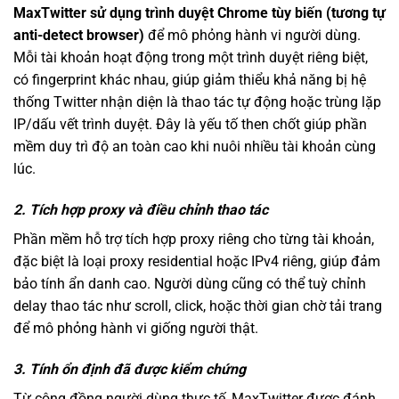
MaxTwitter sử dụng trình duyệt Chrome tùy biến (tương tự
anti-detect browser)
để mô phỏng hành vi người dùng.
Mỗi tài khoản hoạt động trong một trình duyệt riêng biệt,
có fingerprint khác nhau, giúp giảm thiểu khả năng bị hệ
thống Twitter nhận diện là thao tác tự động hoặc trùng lặp
IP/dấu vết trình duyệt. Đây là yếu tố then chốt giúp phần
mềm duy trì độ an toàn cao khi nuôi nhiều tài khoản cùng
lúc.
2. Tích hợp proxy và điều chỉnh thao tác
Phần mềm hỗ trợ tích hợp proxy riêng cho từng tài khoản,
đặc biệt là loại proxy residential hoặc IPv4 riêng, giúp đảm
bảo tính ẩn danh cao. Người dùng cũng có thể tuỳ chỉnh
delay thao tác như scroll, click, hoặc thời gian chờ tải trang
để mô phỏng hành vi giống người thật.
3. Tính ổn định đã được kiểm chứng
Từ cộng đồng người dùng thực tế, MaxTwitter được đánh