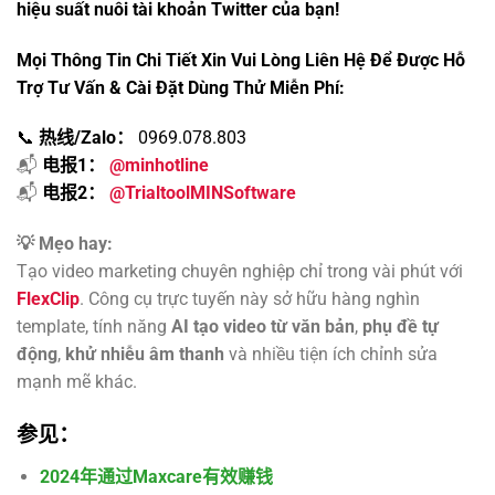
hiệu suất nuôi tài khoản Twitter của bạn!
Mọi Thông Tin Chi Tiết Xin Vui Lòng Liên Hệ Để Được Hỗ
Trợ Tư Vấn & Cài Đặt Dùng Thử
Miễn Phí:
📞
热线/Zalo：
0969.078.803
📬
电报1：
@minhotline
📬
电报2：
@TrialtoolMINSoftware
💡 Mẹo hay:
Tạo video marketing chuyên nghiệp chỉ trong vài phút với
FlexClip
. Công cụ trực tuyến này sở hữu hàng nghìn
template, tính năng
AI tạo video từ văn bản
,
phụ đề tự
động
,
khử nhiễu âm thanh
và nhiều tiện ích chỉnh sửa
mạnh mẽ khác.
参见：
2024年通过Maxcare有效赚钱