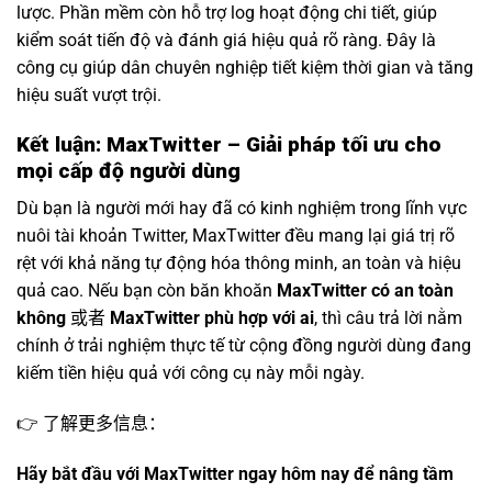
lược. Phần mềm còn hỗ trợ log hoạt động chi tiết, giúp
kiểm soát tiến độ và đánh giá hiệu quả rõ ràng. Đây là
công cụ giúp dân chuyên nghiệp tiết kiệm thời gian và tăng
hiệu suất vượt trội.
Kết luận: MaxTwitter – Giải pháp tối ưu cho
mọi cấp độ người dùng
Dù bạn là người mới hay đã có kinh nghiệm trong lĩnh vực
nuôi tài khoản Twitter, MaxTwitter đều mang lại giá trị rõ
rệt với khả năng tự động hóa thông minh, an toàn và hiệu
quả cao. Nếu bạn còn băn khoăn
MaxTwitter có an toàn
không
或者
MaxTwitter phù hợp với ai
, thì câu trả lời nằm
chính ở trải nghiệm thực tế từ cộng đồng người dùng đang
kiếm tiền hiệu quả với công cụ này mỗi ngày.
👉 了解更多信息：
Hãy bắt đầu với MaxTwitter ngay hôm nay để nâng tầm