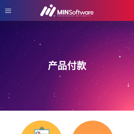
跳
到
内
容
产品付款