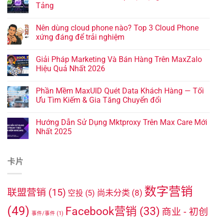
Tảng
Nên dùng cloud phone nào? Top 3 Cloud Phone
xứng đáng để trải nghiệm
Giải Pháp Marketing Và Bán Hàng Trên MaxZalo
Hiệu Quả Nhất 2026
Phần Mềm MaxUID Quét Data Khách Hàng — Tối
Ưu Tìm Kiếm & Gia Tăng Chuyển đổi
Hướng Dẫn Sử Dụng Mktproxy Trên Max Care Mới
Nhất 2025
卡片
数字营销
联盟营销
(15)
尚未分类
(8)
空投
(5)
(49)
Facebook营销
(33)
商业 - 初创
事件/事件
(1)