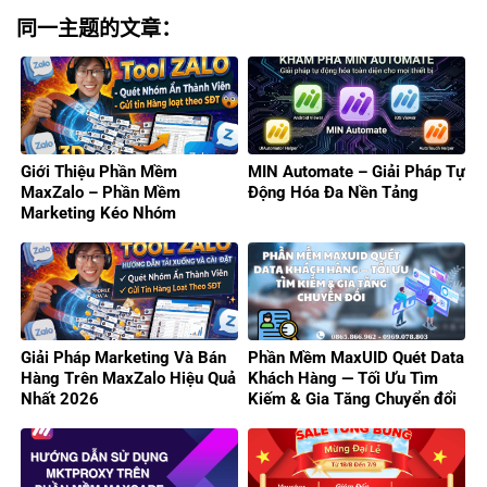
同一主题的文章：
Giới Thiệu Phần Mềm
MIN Automate – Giải Pháp Tự
MaxZalo – Phần Mềm
Động Hóa Đa Nền Tảng
Marketing Kéo Nhóm
Zalo/Gửi Tin Hàng Loạt 2026
Giải Pháp Marketing Và Bán
Phần Mềm MaxUID Quét Data
Hàng Trên MaxZalo Hiệu Quả
Khách Hàng — Tối Ưu Tìm
Nhất 2026
Kiếm & Gia Tăng Chuyển đổi