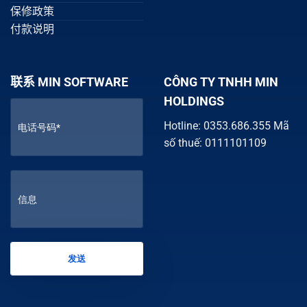
保修政策
付款说明
联系 MIN SOFTWARE
CÔNG TY TNHH MIN
HOLDINGS
Hotline: 0353.686.355 Mã
số thuế: 0111101109