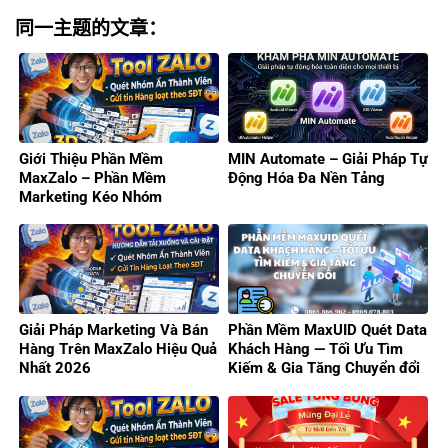
同一主题的文章：
Giới Thiệu Phần Mềm
MIN Automate – Giải Pháp Tự
MaxZalo – Phần Mềm
Động Hóa Đa Nền Tảng
Marketing Kéo Nhóm
Zalo/Gửi Tin Hàng Loạt 2026
Giải Pháp Marketing Và Bán
Phần Mềm MaxUID Quét Data
Hàng Trên MaxZalo Hiệu Quả
Khách Hàng — Tối Ưu Tìm
Nhất 2026
Kiếm & Gia Tăng Chuyển đổi