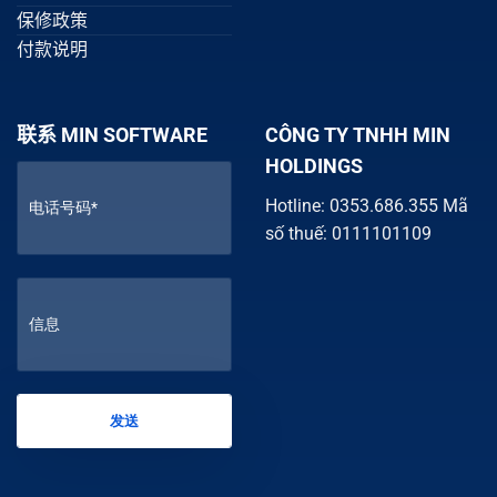
保修政策
付款说明
联系 MIN SOFTWARE
CÔNG TY TNHH MIN
HOLDINGS
Hotline: 0353.686.355 Mã
số thuế: 0111101109