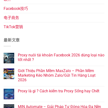
Facebook技巧
电子商务
TikTok营销
最新文章
Proxy nuôi tài khoản Facebook 2026 dùng loại nào
tốt nhất ?
Giới Thiệu Phần Mềm MaxZalo – Phần Mềm
Marketing Kéo Nhóm Zalo/Gửi Tin Hàng Loạt
2026
Proxy là gì ? Cách kiểm tra Proxy Sống hay Chết
MIN Automate – Giải Pháp Tự Động Hóa Đa Nền