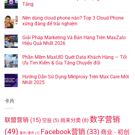
Tảng
Nên dùng cloud phone nào? Top 3 Cloud Phone
xứng đáng để trải nghiệm
Giải Pháp Marketing Và Bán Hàng Trên MaxZalo
Hiệu Quả Nhất 2026
Phần Mềm MaxUID Quét Data Khách Hàng — Tối
Ưu Tìm Kiếm & Gia Tăng Chuyển đổi
Hướng Dẫn Sử Dụng Mktproxy Trên Max Care Mới
Nhất 2025
卡片
数字营销
联盟营销
(15)
尚未分类
(8)
空投
(5)
(49)
Facebook营销
(33)
商业 - 初创
事件/事件
(1)