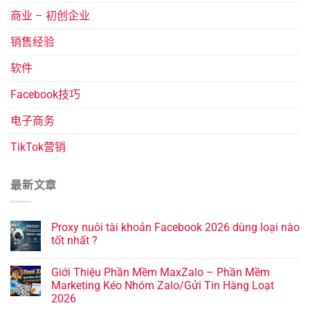
商业 – 初创企业
销售经验
软件
Facebook技巧
电子商务
TikTok营销
最新文章
Proxy nuôi tài khoản Facebook 2026 dùng loại nào
tốt nhất ?
Giới Thiệu Phần Mềm MaxZalo – Phần Mềm
Marketing Kéo Nhóm Zalo/Gửi Tin Hàng Loạt
2026