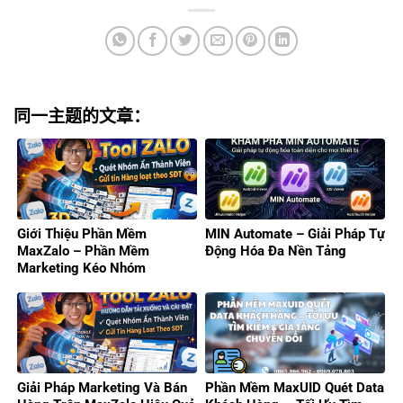
同一主题的文章：
Giới Thiệu Phần Mềm
MIN Automate – Giải Pháp Tự
MaxZalo – Phần Mềm
Động Hóa Đa Nền Tảng
Marketing Kéo Nhóm
Zalo/Gửi Tin Hàng Loạt 2026
Giải Pháp Marketing Và Bán
Phần Mềm MaxUID Quét Data