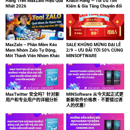
Hàng Trên MaxZalo Hiệu Quả
Khách Hàng — Tối Ưu Tìm
Nhất 2026
Kiếm & Gia Tăng Chuyển đổi
MaxZalo – Phần Mềm Kéo
SALE KHỦNG MỪNG ĐẠI LỄ
Mem Nhóm Zalo Tự Động,
2/9 – ƯU ĐÃI TỚI 50% CÙNG
Mời Thành Viên Nhóm Khác
MINSOFTWARE
Hiệu Quả
MaxTwitter 安全吗？针对新
MINSoftware 从今天起正式更
用户和专业用户的详细分析
新新软件价格表 - 不要错过诱
人的优惠！