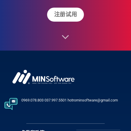
注册试用
0969.078.803 037.997.5501 hotrominsoftware@gmail.com