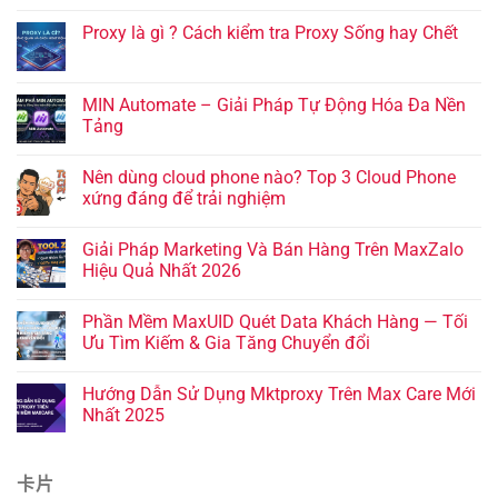
Proxy là gì ? Cách kiểm tra Proxy Sống hay Chết
MIN Automate – Giải Pháp Tự Động Hóa Đa Nền
Tảng
Nên dùng cloud phone nào? Top 3 Cloud Phone
xứng đáng để trải nghiệm
Giải Pháp Marketing Và Bán Hàng Trên MaxZalo
Hiệu Quả Nhất 2026
Phần Mềm MaxUID Quét Data Khách Hàng — Tối
Ưu Tìm Kiếm & Gia Tăng Chuyển đổi
Hướng Dẫn Sử Dụng Mktproxy Trên Max Care Mới
Nhất 2025
卡片