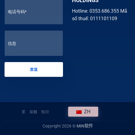
HOLDINGS
Hotline: 0353.686.355 Mã
số thuế: 0111101109
ZH
家
接触
知识
Copyright 2026 ©
MIN软件