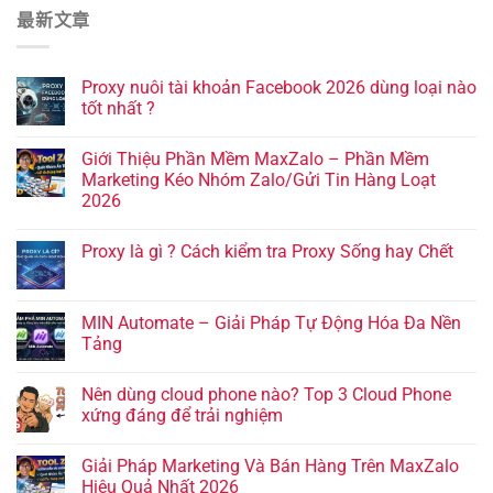
最新文章
Proxy nuôi tài khoản Facebook 2026 dùng loại nào
tốt nhất ?
Giới Thiệu Phần Mềm MaxZalo – Phần Mềm
Marketing Kéo Nhóm Zalo/Gửi Tin Hàng Loạt
2026
Proxy là gì ? Cách kiểm tra Proxy Sống hay Chết
MIN Automate – Giải Pháp Tự Động Hóa Đa Nền
Tảng
Nên dùng cloud phone nào? Top 3 Cloud Phone
xứng đáng để trải nghiệm
Giải Pháp Marketing Và Bán Hàng Trên MaxZalo
Hiệu Quả Nhất 2026