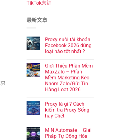
TikTok营销
最新文章
Proxy nuôi tài khoản
Facebook 2026 dùng
loại nào tốt nhất ?
Giới Thiệu Phần Mềm
MaxZalo – Phần
Mềm Marketing Kéo
统只
Nhóm Zalo/Gửi Tin
Hàng Loạt 2026
Proxy là gì ? Cách
kiểm tra Proxy Sống
hay Chết
MIN Automate – Giải
Pháp Tự Động Hóa