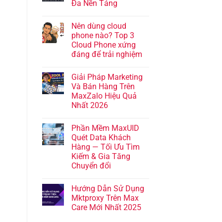
Đa Nền Tảng
Nên dùng cloud
phone nào? Top 3
Cloud Phone xứng
đáng để trải nghiệm
Giải Pháp Marketing
Và Bán Hàng Trên
MaxZalo Hiệu Quả
Nhất 2026
Phần Mềm MaxUID
Quét Data Khách
Hàng — Tối Ưu Tìm
Kiếm & Gia Tăng
Chuyển đổi
Hướng Dẫn Sử Dụng
Mktproxy Trên Max
Care Mới Nhất 2025